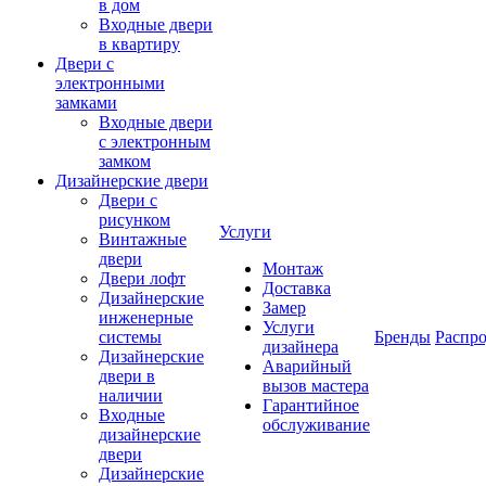
в дом
Входные двери
в квартиру
Двери с
электронными
замками
Входные двери
с электронным
замком
Дизайнерские двери
Двери с
рисунком
Услуги
Винтажные
двери
Монтаж
Двери лофт
Доставка
Дизайнерские
Замер
инженерные
Услуги
системы
Бренды
Распр
дизайнера
Дизайнерские
Аварийный
двери в
вызов мастера
наличии
Гарантийное
Входные
обслуживание
дизайнерские
двери
Дизайнерские