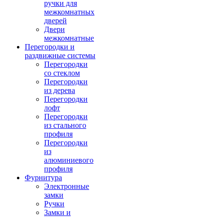
ручки для
межкомнатных
дверей
Двери
межкомнатные
Перегородки и
раздвижные системы
Перегородки
со стеклом
Перегородки
из дерева
Перегородки
лофт
Перегородки
из стального
профиля
Перегородки
из
алюминиевого
профиля
Фурнитура
Электронные
замки
Ручки
Замки и