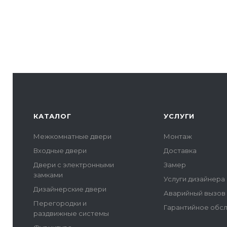
КАТАЛОГ
УСЛУГИ
Межкомнатные двери
Монтаж
Входные двери
Доставка
Двери с электронными
Замер
замками
Услуги дизайнера
Дизайнерские двери
Аварийный вызов
Перегородки и
Гарантийное обс
раздвижные системы