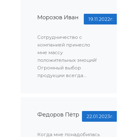
Морозов Иван
19.11.2022г.
Сотрудничество с
компанией принесло
мне массу
положительных эмоций!
Огромный выбор
продукции всегда
радует глаз: я точно знал,
что найду именно то, что
мне нужно. Но это еще
не все – сотрудники
компании действительно
Федоров Пётр
22.01.2023г.
ценят своих клиентов.
Они всегда готовы идти
Когда мне понадобилась
на встречу, помогая