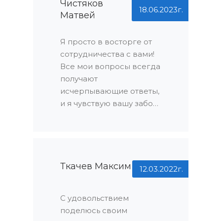
Вы всегда идете на
Чистяков
18.06.2023г.
Матвей
встречу, решаете любые
вопросы оперативно.
Спасибо!
Я просто в восторге от
сотрудничества с вами!
Все мои вопросы всегда
получают
исчерпывающие ответы,
и я чувствую вашу заботу
о клиентах в каждой
детали. Спасибо за ваш
профессионализм и
внимание к деталям!
Ткачев Максим
12.03.2022г.
С удовольствием
поделюсь своим