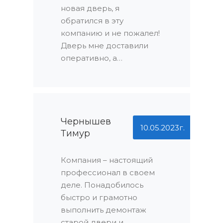
новая дверь, я
разрешить любые
обратился в эту
вопросы и проблемы. У
компанию и не пожалел!
меня не осталось ни
Дверь мне доставили
одного нерешенного
оперативно, а
вопроса!
установили уже в тот же
день. Профессиональная
бригада монтажников
справилась с задачей на
ура. А еще я был приятно
Чернышев
10.05.2023г.
удивлен наличием
Тимур
скидок в зависимости от
объема заказа. Это
Компания – настоящий
действительно выгодно!
профессионал в своем
деле. Понадобилось
быстро и грамотно
выполнить демонтаж
старой двери и