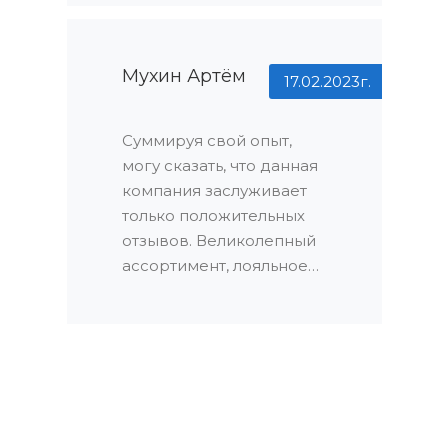
времени и организации.
Профессионализм и
оперативность
Мухин Артём
17.02.2023г.
сотрудников поразили
меня и позволили мне
Суммируя свой опыт,
быстро наслаждаться
могу сказать, что данная
новой дверью.
компания заслуживает
только положительных
отзывов. Великолепный
ассортимент, лояльное
отношение, оперативная
доставка и установка,
скидки и прозрачность в
финансах – все это
делает сотрудничество с
ними приятным и
комфортным процессом.