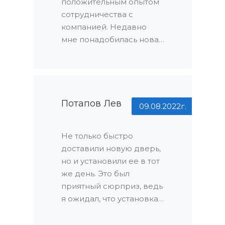
положительным опытом
сотрудничества с
компанией. Недавно
мне понадобилась новая
дверь для моего дома, и
я обратился в эту
компанию. Остался
приятно удивлен
огромным
Потапов Лев
09.08.2022г.
ассортиментом
продукции, который
Не только быстро
всегда оказывается в
доставили новую дверь,
наличии. Я нашел
но и установили ее в тот
идеальную дверь для
же день. Это был
своего дома без каких-
приятный сюрприз, ведь
либо проблем.
я ожидал, что установка
потребует
дополнительного