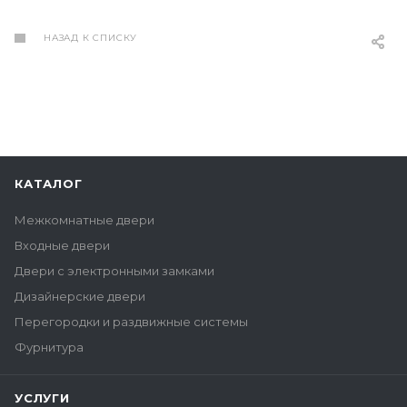
Буду рекомендовать
друзьям и знакомым!
НАЗАД К СПИСКУ
КАТАЛОГ
Межкомнатные двери
Входные двери
Двери с электронными замками
Дизайнерские двери
Перегородки и раздвижные системы
Фурнитура
УСЛУГИ