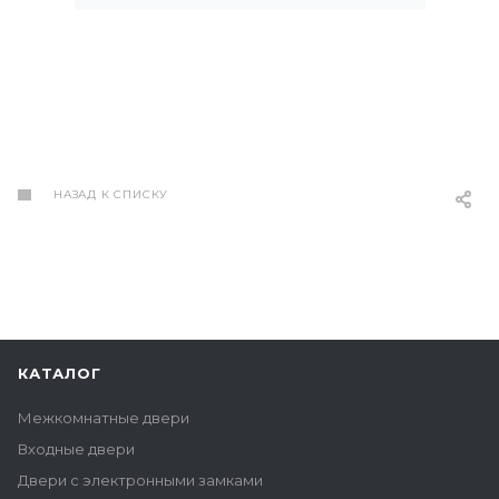
доставка и установка,
скидки и прозрачность в
финансах – все это
делает сотрудничество с
ними приятным и
комфортным процессом.
Буду рекомендовать
друзьям и знакомым!
НАЗАД К СПИСКУ
КАТАЛОГ
Межкомнатные двери
Входные двери
Двери с электронными замками