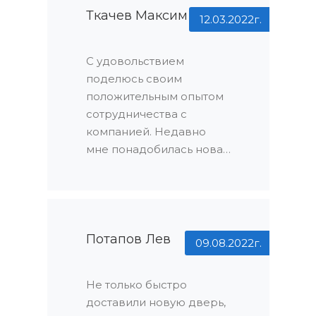
Ткачев Максим
12.03.2022г.
С удовольствием
поделюсь своим
положительным опытом
сотрудничества с
компанией. Недавно
мне понадобилась новая
дверь для моего дома, и
я обратился в эту
компанию. Остался
приятно удивлен
огромным
Потапов Лев
09.08.2022г.
ассортиментом
продукции, который
Не только быстро
всегда оказывается в
доставили новую дверь,
наличии. Я нашел