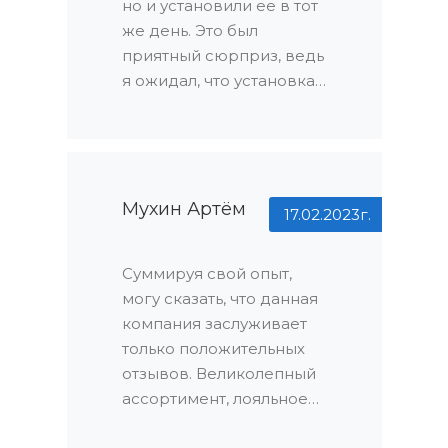
но и установили ее в тот
идеальную дверь для
же день. Это был
своего дома без каких-
приятный сюрприз, ведь
либо проблем.
я ожидал, что установка
потребует
дополнительного
времени и организации.
Профессионализм и
оперативность
Мухин Артём
17.02.2023г.
сотрудников поразили
меня и позволили мне
Суммируя свой опыт,
быстро наслаждаться
могу сказать, что данная
новой дверью.
компания заслуживает
только положительных
отзывов. Великолепный
ассортимент, лояльное
отношение, оперативная