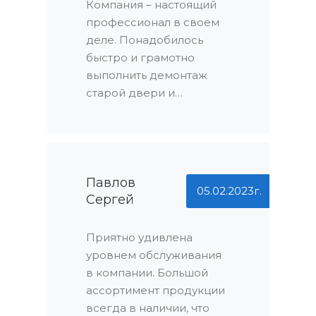
объема заказа. Это
Компания – настоящий
действительно выгодно!
профессионал в своем
деле. Понадобилось
быстро и грамотно
выполнить демонтаж
старой двери и
установку новой, и
именно эта компания
сделала это безупречно.
Они не только
справились с задачей в
Павлов
05.02.2023г.
Сергей
сжатые сроки, но и не
взяли ни копейки сверх
договоренности.
Приятно удивлена
Никаких
уровнем обслуживания
дополнительных
в компании. Большой
расходов – это
ассортимент продукции
действительно
всегда в наличии, что