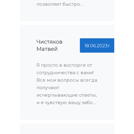
порадовало!
позволяет быстро
выбрать подходящий
вариант. Но главное -
это ваше лояльное
отношение к клиентам.
Вы всегда идете на
Чистяков
18.06.2023г.
Матвей
встречу, решаете любые
вопросы оперативно.
Спасибо!
Я просто в восторге от
сотрудничества с вами!
Все мои вопросы всегда
получают
исчерпывающие ответы,
и я чувствую вашу заботу
о клиентах в каждой
детали. Спасибо за ваш
профессионализм и
внимание к деталям!