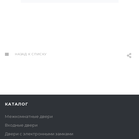
доставка и установка,
скидки и прозрачность в
финансах – все это
делает сотрудничество с
ними приятным и
комфортным процессом.
Буду рекомендовать
друзьям и знакомым!
НАЗАД К СПИСКУ
КАТАЛОГ
Межкомнатные двери
Входные двери
Двери с электронными замками