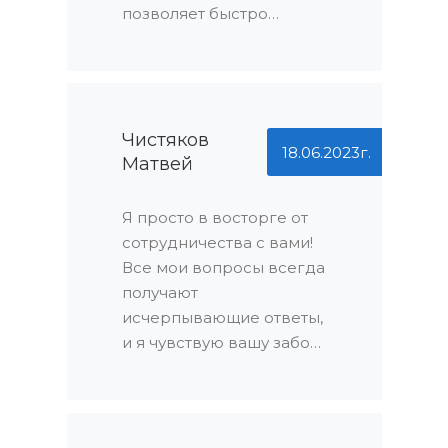
порадовало!
позволяет быстро
выбрать подходящий
вариант. Но главное -
это ваше лояльное
отношение к клиентам.
Вы всегда идете на
Чистяков
18.06.2023г.
Матвей
встречу, решаете любые
вопросы оперативно.
Спасибо!
Я просто в восторге от
сотрудничества с вами!
Все мои вопросы всегда
получают
исчерпывающие ответы,
и я чувствую вашу заботу
о клиентах в каждой
детали. Спасибо за ваш
профессионализм и
внимание к деталям!