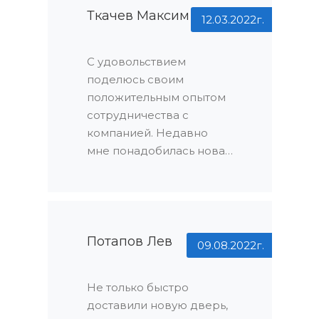
Ткачев Максим
12.03.2022г.
С удовольствием
поделюсь своим
положительным опытом
сотрудничества с
компанией. Недавно
мне понадобилась новая
дверь для моего дома, и
я обратился в эту
компанию. Остался
приятно удивлен
огромным
Потапов Лев
09.08.2022г.
ассортиментом
продукции, который
Не только быстро
всегда оказывается в
доставили новую дверь,
наличии. Я нашел