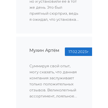
но и установили ее в тот
идеальную дверь для
же день. Это был
своего дома без каких-
приятный сюрприз, ведь
либо проблем.
я ожидал, что установка
потребует
дополнительного
времени и организации.
Профессионализм и
оперативность
Мухин Артём
17.02.2023г.
сотрудников поразили
меня и позволили мне
Суммируя свой опыт,
быстро наслаждаться
могу сказать, что данная
новой дверью.
компания заслуживает
только положительных
отзывов. Великолепный
ассортимент, лояльное
отношение, оперативная