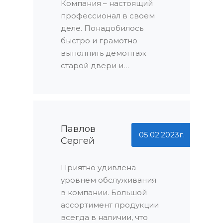
объема заказа. Это
Компания – настоящий
действительно выгодно!
профессионал в своем
деле. Понадобилось
быстро и грамотно
выполнить демонтаж
старой двери и
установку новой, и
именно эта компания
сделала это безупречно.
Они не только
справились с задачей в
Павлов
05.02.2023г.
Сергей
сжатые сроки, но и не
взяли ни копейки сверх
договоренности.
Приятно удивлена
Никаких
уровнем обслуживания
дополнительных
в компании. Большой
расходов – это
ассортимент продукции
действительно
всегда в наличии, что