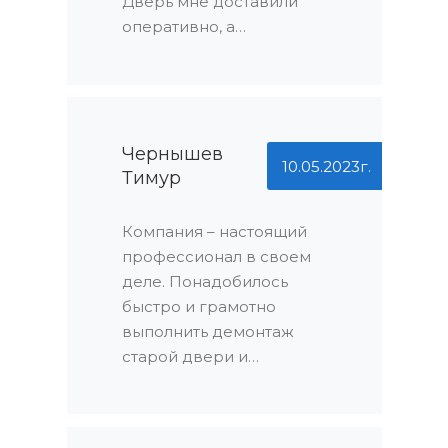
Дверь мне доставили
одного нерешенного
оперативно, а
вопроса!
установили уже в тот же
день. Профессиональная
бригада монтажников
справилась с задачей на
ура. А еще я был приятно
Чернышев
10.05.2023г.
удивлен наличием
Тимур
скидок в зависимости от
объема заказа. Это
Компания – настоящий
действительно выгодно!
профессионал в своем
деле. Понадобилось
быстро и грамотно
выполнить демонтаж
старой двери и
установку новой, и
именно эта компания
сделала это безупречно.