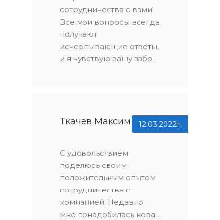
сотрудничества с вами!
Все мои вопросы всегда
получают
исчерпывающие ответы,
и я чувствую вашу заботу
о клиентах в каждой
детали. Спасибо за ваш
профессионализм и
внимание к деталям!
Ткачев Максим
12.03.2022г.
С удовольствием
поделюсь своим
положительным опытом
сотрудничества с
компанией. Недавно
мне понадобилась новая