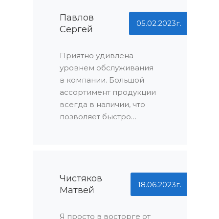
Они не только
справились с задачей в
Павлов
05.02.2023г.
Сергей
сжатые сроки, но и не
взяли ни копейки сверх
договоренности.
Приятно удивлена
Никаких
уровнем обслуживания
дополнительных
в компании. Большой
расходов – это
ассортимент продукции
действительно
всегда в наличии, что
порадовало!
позволяет быстро
выбрать подходящий
вариант. Но главное -
это ваше лояльное
отношение к клиентам.
Вы всегда идете на
Чистяков
18.06.2023г.
Матвей
встречу, решаете любые
вопросы оперативно.
Спасибо!
Я просто в восторге от