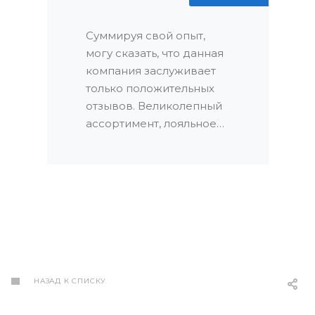
сотрудников поразили
меня и позволили мне
Суммируя свой опыт,
быстро наслаждаться
могу сказать, что данная
новой дверью.
компания заслуживает
только положительных
отзывов. Великолепный
ассортимент, лояльное
отношение, оперативная
доставка и установка,
скидки и прозрачность в
финансах – все это
делает сотрудничество с
ними приятным и
комфортным процессом.
Буду рекомендовать
друзьям и знакомым!
НАЗАД К СПИСКУ