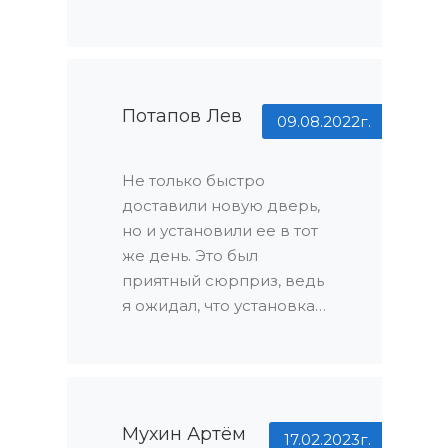
дверь для моего дома, и
я обратился в эту
компанию. Остался
приятно удивлен
огромным
Потапов Лев
09.08.2022г.
ассортиментом
продукции, который
Не только быстро
всегда оказывается в
доставили новую дверь,
наличии. Я нашел
но и установили ее в тот
идеальную дверь для
же день. Это был
своего дома без каких-
приятный сюрприз, ведь
либо проблем.
я ожидал, что установка
потребует
дополнительного
времени и организации.
Профессионализм и
оперативность
Мухин Артём
17.02.2023г.