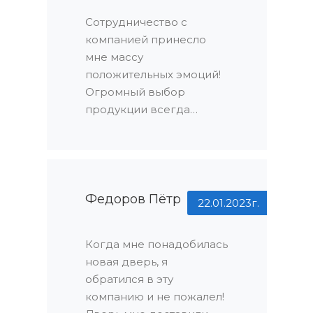
Сотрудничество с
компанией принесло
мне массу
положительных эмоций!
Огромный выбор
продукции всегда
радует глаз: я точно знал,
что найду именно то, что
мне нужно. Но это еще
не все – сотрудники
компании действительно
Федоров Пётр
22.01.2023г.
ценят своих клиентов.
Они всегда готовы идти
Когда мне понадобилась
на встречу, помогая
новая дверь, я
разрешить любые
обратился в эту
вопросы и проблемы. У
компанию и не пожалел!
меня не осталось ни