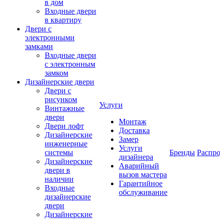
в дом
Входные двери
в квартиру
Двери с
электронными
замками
Входные двери
с электронным
замком
Дизайнерские двери
Двери с
рисунком
Услуги
Винтажные
двери
Монтаж
Двери лофт
Доставка
Дизайнерские
Замер
инженерные
Услуги
системы
Бренды
Распр
дизайнера
Дизайнерские
Аварийный
двери в
вызов мастера
наличии
Гарантийное
Входные
обслуживание
дизайнерские
двери
Дизайнерские