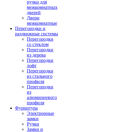
ручки для
межкомнатных
дверей
Двери
межкомнатные
Перегородки и
раздвижные системы
Перегородки
со стеклом
Перегородки
из дерева
Перегородки
лофт
Перегородки
из стального
профиля
Перегородки
из
алюминиевого
профиля
Фурнитура
Электронные
замки
Ручки
Замки и